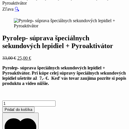
Pyroaktivátor
Zľava
🔍
Pyrolep- súprava špeciálnych
sekundových lepidiel + Pyroaktivátor
Pôvodná
Aktuálna
33,00
€
25,00
€
cena
cena
Pyrolep- súprava špeciálnych sekundových lepidiel +
bola:
je:
Pyroaktivátor.
Pri kúpe celej súpravy špeciálnych sekundových
33,00 €.
25,00 €.
lepidiel ušetríte až 7,- €.
Keď vás tovar zaujíma pozrite si popis
produktu a video nižšie.
množstvo
Pyrolep-
Pridať do košíka
súprava
špeciálnych
sekundových
lepidiel