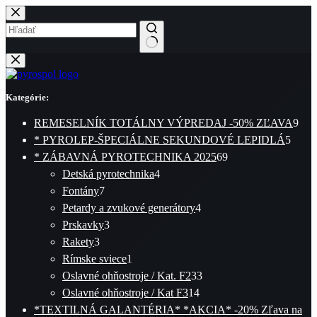
Skip
to
content
No
results
Kategórie:
9
REMESELNÍK TOTÁLNY VÝPREDAJ -50% ZĽAVA
9
5
pro
* PYROLEP-ŠPECIÁLNE SEKUNDOVÉ LEPIDLÁ
5
69
produ
* ZÁBAVNÁ PYROTECHNIKA 2025
69
4
produktov
Detská pyrotechnika
4
7
produkty
Fontány
7
produktov
4
Petardy a zvukové generátory
4
3
produkty
Prskavky
3
3
produkty
Rakety
3
produkty
1
Rímske sviece
1
produkt
33
Oslavné ohňostroje / Kat. F2
33
14
produktov
Oslavné ohňostroje / Kat F3
14
produktov
*TEXTILNÁ GALANTÉRIA* *AKCIA* -20% Zľava na