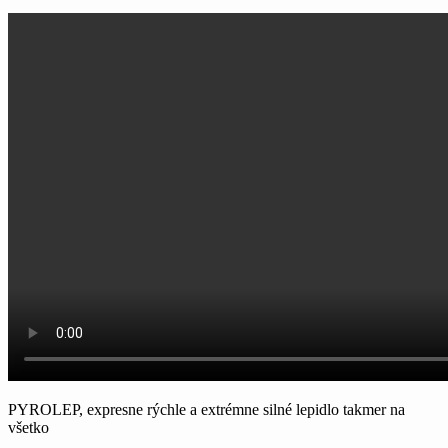
PYROLEP, expresne rýchle a extrémne silné lepidlo
takmer
na
v
šetko