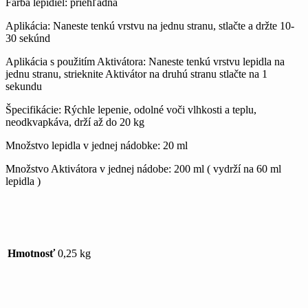
Farba lepidiel
: prieh
ľadn
á
Aplikácia:
Naneste tenkú vrstvu na jednu stranu, stla
čte a držte 10-
30 sek
únd
Aplikácia s pou
žit
ím Aktivátora:
Naneste tenkú vrstvu lepidla na
jednu stranu, strieknite Aktivátor na druhú stranu stla
čte na 1
sekundu
Špecifik
ácie:
Rýchle lepenie, odolné vo
či vlhkosti a teplu,
neodkvapk
áva, dr
ž
í a
ž do 20 kg
Množstvo lepidla v jednej n
ádobke:
20 ml
Mno
žstvo Aktiv
átora v jednej nádobe:
200 ml ( vydr
ž
í na 60 ml
lepidla )
Hmotnosť
0,25 kg