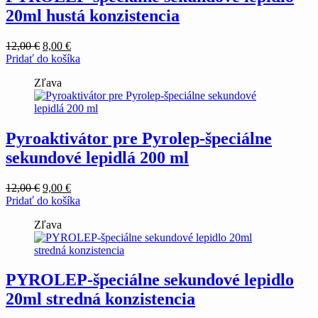
20ml hustá konzistencia
Pôvodná
Aktuálna
12,00
€
8,00
€
cena
cena
Pridať do košíka
bola:
je:
Zľava
12,00 €.
8,00 €.
Pyroaktivátor pre Pyrolep-špeciálne
sekundové lepidlá 200 ml
Pôvodná
Aktuálna
12,00
€
9,00
€
cena
cena
Pridať do košíka
bola:
je:
Zľava
12,00 €.
9,00 €.
PYROLEP-špeciálne sekundové lepidlo
20ml stredná konzistencia