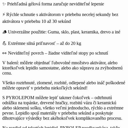
✨
Prieh
ľadn
á gélová forma zaru
čuje neviditeľn
é lepenie
⚡
Rýchle schnutie s aktivátorom v priebehu necelej sekundy bez
aktivátora v priebehu 10 a
ž 30 sek
únd
🪵
Univerzálne pou
žitie: Guma, sklo, plast, keramika, drevo a in
é
💪
Extrémne silná pri
ľnavosť
– a
ž do 20 kg
👀
Nevidite
ľn
ý povrch
–
žiadne viditeľn
é stopy po schnutí
V balení:
mô
žete objednať ľubovoln
é mno
žstvo aktiv
átor, alebo
ktoréko
ľvek lepidlo samostatne, alebo ako s
úpravu za zvýhodnenú
cenu.
V
šetko roztrhnut
é, zlomené, rozbité, odlepené alebo iná
č poškoden
é
mô
žete opraviť v priebehu niekoľk
ých sekúnd!
S PYROLEPOM mô
žete lepiť takmer čokoľvek
– odtrhnut
ú
odrá
žku na top
ánke, drevené hra
čky, rozbit
ú vázu
či keramick
ú
alebo sklenenú so
šku, všetko veľmi jednoducho, r
ýchlo a extrémne
pevne. Lepidlo spojí materiály v priebehu sekúnd a poskytuje
dlhotrvajúce výsledky bez akéhoko
ľvek komplikovan
ého procesu.
Na rozdiel od tekutých lepidiel, PYROLEP neodkvapkáva, tak
že