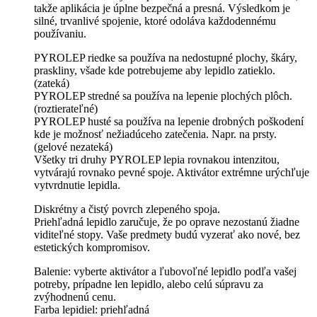
takže aplikácia je úplne bezpečná a presná. Výsledkom je
silné, trvanlivé spojenie, ktoré odoláva každodennému
používaniu.
PYROLEP riedke sa používa na nedostupné plochy, škáry,
praskliny, všade kde potrebujeme aby lepidlo zatieklo.
(zateká)
PYROLEP stredné sa používa na lepenie plochých plôch.
(roztierateľné)
PYROLEP husté sa používa na lepenie drobných poškodení
kde je možnosť nežiadúceho zatečenia. Napr. na prsty.
(gelové nezateká)
Všetky tri druhy PYROLEP lepia rovnakou intenzitou,
vytvárajú rovnako pevné spoje. Aktivátor extrémne urýchľuje
vytvrdnutie lepidla.
Diskrétny a čistý povrch zlepeného spoja.
Priehľadná lepidlo zaručuje, že po oprave nezostanú žiadne
viditeľné stopy. Vaše predmety budú vyzerať ako nové, bez
estetických kompromisov.
Balenie: vyberte aktivátor a ľubovoľné lepidlo podľa vašej
potreby, prípadne len lepidlo, alebo celú súpravu za
zvýhodnenú cenu.
Farba lepidiel: priehľadná