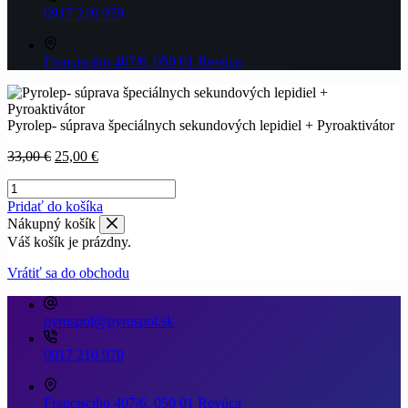
0917 210 970
Francisciho 407/6, 050 01 Revúca
Pyrolep- súprava špeciálnych sekundových lepidiel + Pyroaktivátor
Pôvodná
Aktuálna
33,00
€
25,00
€
cena
cena
množstvo
bola:
je:
Pyrolep-
33,00 €.
25,00 €.
Pridať do košíka
súprava
Nákupný košík
špeciálnych
Váš košík je prázdny.
sekundových
lepidiel
Vrátiť sa do obchodu
+
Pyroaktivátor
pyrospol@pyrospol.sk
0917 210 970
Francisciho 407/6, 050 01 Revúca