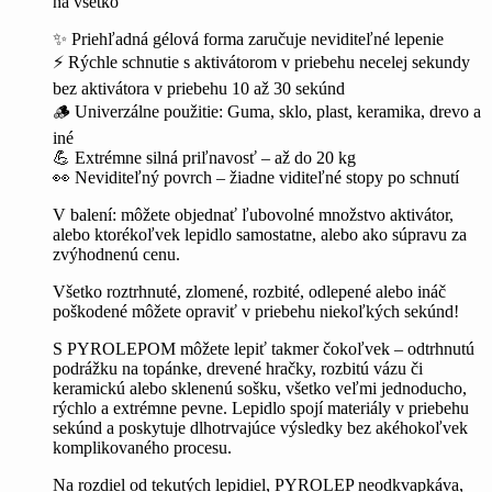
na všetko
✨ Priehľadná gélová forma zaručuje neviditeľné lepenie
⚡ Rýchle schnutie s aktivátorom v priebehu necelej sekundy
bez aktivátora v priebehu 10 až 30 sekúnd
🪵 Univerzálne použitie: Guma, sklo, plast, keramika, drevo a
iné
💪 Extrémne silná priľnavosť – až do 20 kg
👀 Neviditeľný povrch – žiadne viditeľné stopy po schnutí
V balení: môžete objednať ľubovolné množstvo aktivátor,
alebo ktorékoľvek lepidlo samostatne, alebo ako súpravu za
zvýhodnenú cenu.
Všetko roztrhnuté, zlomené, rozbité, odlepené alebo ináč
poškodené môžete opraviť v priebehu niekoľkých sekúnd!
S PYROLEPOM môžete lepiť takmer čokoľvek – odtrhnutú
podrážku na topánke, drevené hračky, rozbitú vázu či
keramickú alebo sklenenú sošku, všetko veľmi jednoducho,
rýchlo a extrémne pevne. Lepidlo spojí materiály v priebehu
sekúnd a poskytuje dlhotrvajúce výsledky bez akéhokoľvek
komplikovaného procesu.
Na rozdiel od tekutých lepidiel, PYROLEP neodkvapkáva,