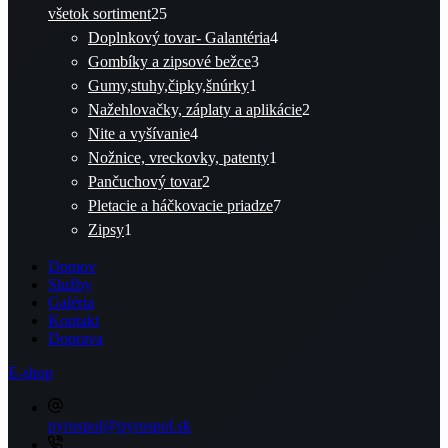
25
všetok sortiment
25
produktov
4
Doplnkový tovar- Galantéria
4
3
produkty
Gombíky a zipsové bežce
3
1
produkty
Gumy,stuhy,čipky,šnúrky
1
produkt
2
Nažehlovačky, záplaty a aplikácie
2
4
produkty
Nite a vyšívanie
4
produkty
1
Nožnice, vreckovky, patenty
1
2
produkt
Pančuchový tovar
2
produkty
7
Pletacie a háčkovacie priadze
7
1
produktov
Zipsy
1
produkt
Domov
Služby
Galéria
Kontakt
Doprava
E-shop
pyrospol@pyrospol.sk