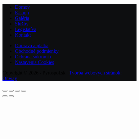
Domov
E-shop
Galéria
Služby
Legislatíva
Kontakt
Doprava a platba
Obchodné podmienky
Ochrana súkromia
Nastavenia Cookies
Copyright © 2026 - Pyrospol.sk |
Tvorba webových stránok:
Onway