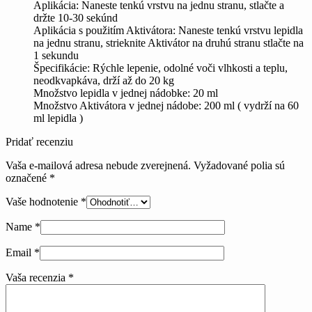
Aplikácia: Naneste tenkú vrstvu na jednu stranu, stlačte a
držte 10-30 sekúnd
Aplikácia s použitím Aktivátora: Naneste tenkú vrstvu lepidla
na jednu stranu, strieknite Aktivátor na druhú stranu stlačte na
1 sekundu
Špecifikácie: Rýchle lepenie, odolné voči vlhkosti a teplu,
neodkvapkáva, drží až do 20 kg
Množstvo lepidla v jednej nádobke: 20 ml
Množstvo Aktivátora v jednej nádobe: 200 ml ( vydrží na 60
ml lepidla )
Pridať recenziu
Vaša e-mailová adresa nebude zverejnená.
Vyžadované polia sú
označené
*
Vaše hodnotenie
*
Name
*
Email
*
Vaša recenzia
*