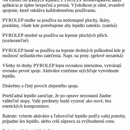
aplik
ácia je úplne bezpe
čn
á a presná. Výsledkom je silné, trvanlivé
spojenie, ktoré odoláva ka
ždodenn
ému pou
ž
ívaniu.
PYROLEP riedke
sa pou
ž
í
va na nedostupn
é
plochy,
šk
á
ry,
praskliny, v
šade kde potrebujeme aby lepidlo zatieklo. (zatek
á
)
PYROLEP stredn
é
sa pou
ž
í
va na lepenie ploch
ý
ch pl
ô
ch.
(roztierate
ľn
é
)
PYROLEP hust
é
sa pou
ž
í
va na lepenie drobn
ý
ch po
škoden
í
kde je
mo
žnosť nežiad
ú
ceho zate
čenia. Napr. na prsty.
(gelov
é
nezatek
á
)
V
šetky tri druhy PYROLEP lepia rovnakou intenzitou, vytv
á
raj
ú
rovnako pevn
é
spoje.
Aktiv
á
tor
extr
é
mne ur
ý
ch
ľuje vytvrdnutie
lepidla.
Diskrétny a
čist
ý povrch zlepeného spoja.
Prieh
ľadn
á lepidlo zaru
čuje, že po oprave nezostan
ú
žiadne
viditeľn
é stopy. Va
še predmety bud
ú vyzera
ť ako nov
é, bez
estetických kompromisov.
Balenie:
vyberte aktivátor a
ľubovoľn
é lepidlo pod
ľa vašej potreby,
pr
ípadne len lepidlo, alebo celú súpravu za zvýhodnenú cenu.