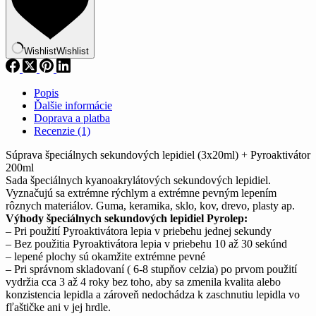
+
Pyroaktivátor
Wishlist
Wishlist
Popis
Ďalšie informácie
Doprava a platba
Recenzie (1)
Súprava špeciálnych sekundových lepidiel (3x20ml) + Pyroaktivátor
200ml
Sada špeciálnych kyanoakrylátových sekundových lepidiel.
Vyznačujú sa extrémne rýchlym a extrémne pevným lepením
rôznych materiálov. Guma, keramika, sklo, kov, drevo, plasty ap.
Výhody špeciálnych sekundových lepidiel Pyrolep:
– Pri použití Pyroaktivátora lepia v priebehu jednej sekundy
– Bez použitia Pyroaktivátora lepia v priebehu 10 až 30 sekúnd
– lepené plochy sú okamžite extrémne pevné
– Pri správnom skladovaní ( 6-8 stupňov celzia) po prvom použití
vydržia cca 3 až 4 roky bez toho, aby sa zmenila kvalita alebo
konzistencia lepidla a zároveň nedochádza k zaschnutiu lepidla vo
fľaštičke ani v jej hrdle.